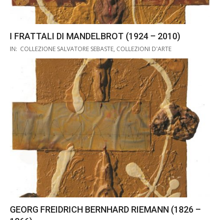
I FRATTALI DI MANDELBROT (1924 – 2010)
2019-
IN:
COLLEZIONE SALVATORE SEBASTE
,
COLLEZIONI D'ARTE
10-
26
GEORG FREIDRICH BERNHARD RIEMANN (1826 –