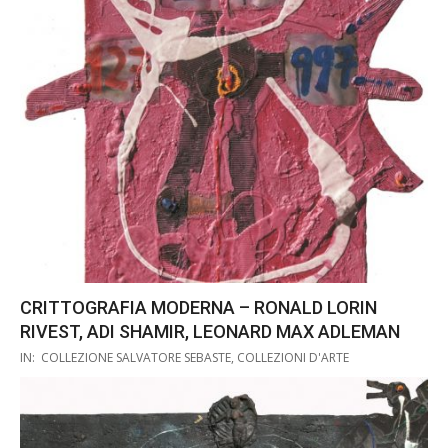
27
CRITTOGRAFIA MODERNA – RONALD LORIN
RIVEST, ADI SHAMIR, LEONARD MAX ADLEMAN
2019-
IN:
COLLEZIONE SALVATORE SEBASTE
,
COLLEZIONI D'ARTE
10-
27