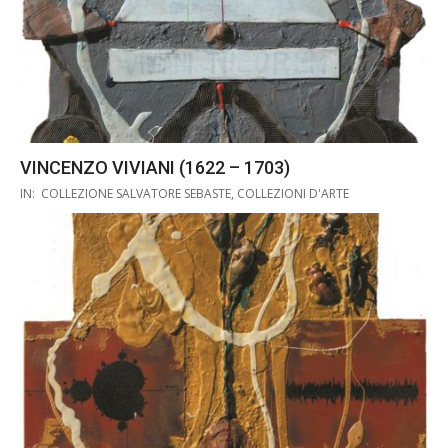
VINCENZO VIVIANI (1622 – 1703)
2019-
IN:
COLLEZIONE SALVATORE SEBASTE
,
COLLEZIONI D'ARTE
10-
26