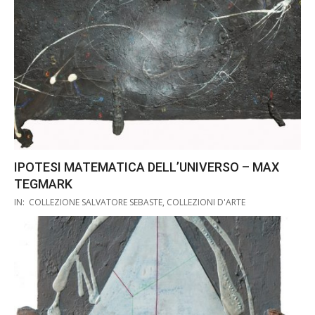
IPOTESI MATEMATICA DELL’UNIVERSO – MAX
TEGMARK
2019-
IN:
COLLEZIONE SALVATORE SEBASTE
,
COLLEZIONI D'ARTE
10-
27