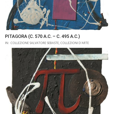
PITAGORA (C. 570 A.C. – C. 495 A.C.)
2019-
IN:
COLLEZIONE SALVATORE SEBASTE
,
COLLEZIONI D'ARTE
10-
29